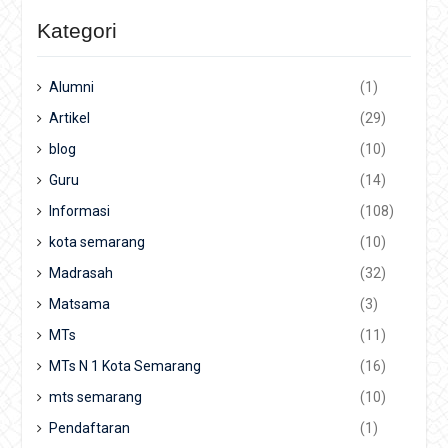
Kategori
Alumni
(1)
Artikel
(29)
blog
(10)
Guru
(14)
Informasi
(108)
kota semarang
(10)
Madrasah
(32)
Matsama
(3)
MTs
(11)
MTs N 1 Kota Semarang
(16)
mts semarang
(10)
Pendaftaran
(1)