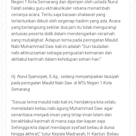
Negeri 1 Kota Semarang dan dipimpin oleh ustadz Nurul
Falah selaku guru ektrakurikuler rebana menambah
cerianya acara. Tentu saja bacaan shalawat yang
terlantunkan diikuti oleh segenap hadirin yang ada. Acara
yang berlangsung sekitar dua jam itu tidak mengurangi
antusias peserta didik dalam mendengarkan ceramah
sang mubalighat. Adapun tema pada peringatan Maulid
Nabi Muhammad Saw. kali ini adalah “Suri tauladan
nabi
akhiruzzaman
sebagai penguatan keimanan dan
akhlakul karimah dalam kehidupan sehari-hari.”
Hj. Nurul Syamsiyah, S.Ag., sedang menyampaikan tausiyah
pada peringatan Maulid Nabi Saw. di MTs Negeri 1 Kota
Semarang
“Sesuai tema maulid nabi kali ini, hendaknya kita selalu
meneladani beliau nabi agung Muhammad Saw. agar
senantiasa menjadi insan yang tetap iman Islam dan
berakhlakul karimah di mana saja dan kapan saja.
Sehingga kita dapat mendapat syafaat beliau di dunia
hingga akhirat,” tutur Kepala Madrasah, H. Kasturi. Beliau