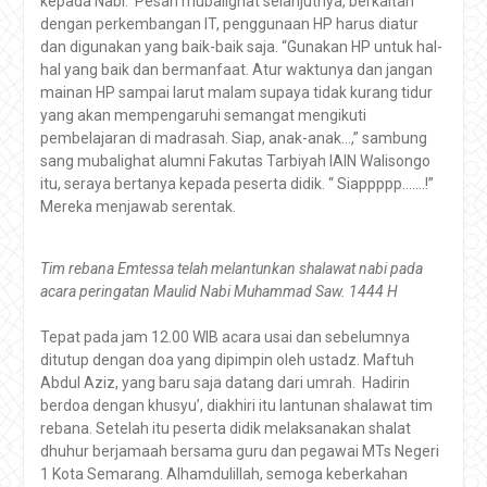
kepada Nabi. Pesan mubalighat selanjutnya, berkaitan
dengan perkembangan IT, penggunaan HP harus diatur
dan digunakan yang baik-baik saja. “Gunakan HP untuk hal-
hal yang baik dan bermanfaat. Atur waktunya dan jangan
mainan HP sampai larut malam supaya tidak kurang tidur
yang akan mempengaruhi semangat mengikuti
pembelajaran di madrasah. Siap, anak-anak…,” sambung
sang mubalighat alumni Fakutas Tarbiyah IAIN Walisongo
itu, seraya bertanya kepada peserta didik. “ Siappppp…….!”
Mereka menjawab serentak.
Tim rebana Emtessa telah melantunkan shalawat nabi pada
acara peringatan Maulid Nabi Muhammad Saw. 1444 H
Tepat pada jam 12.00 WIB acara usai dan sebelumnya
ditutup dengan doa yang dipimpin oleh ustadz. Maftuh
Abdul Aziz, yang baru saja datang dari umrah. Hadirin
berdoa dengan khusyu’, diakhiri itu lantunan shalawat tim
rebana. Setelah itu peserta didik melaksanakan shalat
dhuhur berjamaah bersama guru dan pegawai MTs Negeri
1 Kota Semarang. Alhamdulillah, semoga keberkahan