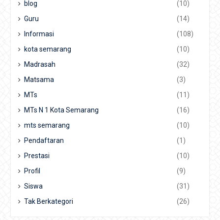
blog
(10)
Guru
(14)
Informasi
(108)
kota semarang
(10)
Madrasah
(32)
Matsama
(3)
MTs
(11)
MTs N 1 Kota Semarang
(16)
mts semarang
(10)
Pendaftaran
(1)
Prestasi
(10)
Profil
(9)
Siswa
(31)
Tak Berkategori
(26)