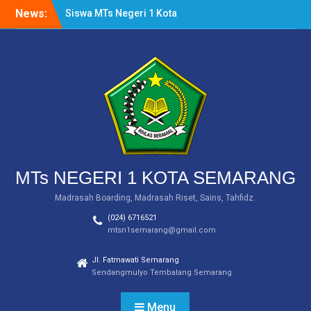
Skip
News:
Siswa MTs Negeri 1 Kota
to
Semarang Raih Tiga
content
Medali dalam Salatiga
Open III Taekwondo
Championship 2024
MTs Negeri 1 Kota
Semarang Raih Medali
Emas dalam Ajang WICE
2024 Tingkat Internasional
PEMBERITAHUAN
(INFORMASI SERAGAM)
MTs NEGERI 1 KOTA SEMARANG
Madrasah Boarding, Madrasah Riset, Sains, Tahfidz.
(024) 6716521
mtsn1semarang@gmail.com
Jl. Fatmawati Semarang
Sendangmulyo Tembalang Semarang
Menu