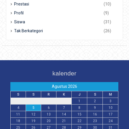
Prestasi
(10)
Profil
(9)
Siswa
(31)
Tak Berkategori
(26)
kalender
Agustus 2026
S
S
R
K
J
S
M
1
2
3
4
5
6
7
8
9
10
11
12
13
14
15
16
17
18
19
20
21
22
23
24
25
26
27
28
29
30
31