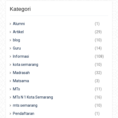
Kategori
Alumni
(1)
Artikel
(29)
blog
(10)
Guru
(14)
Informasi
(108)
kota semarang
(10)
Madrasah
(32)
Matsama
(3)
MTs
(11)
MTs N 1 Kota Semarang
(16)
mts semarang
(10)
Pendaftaran
(1)