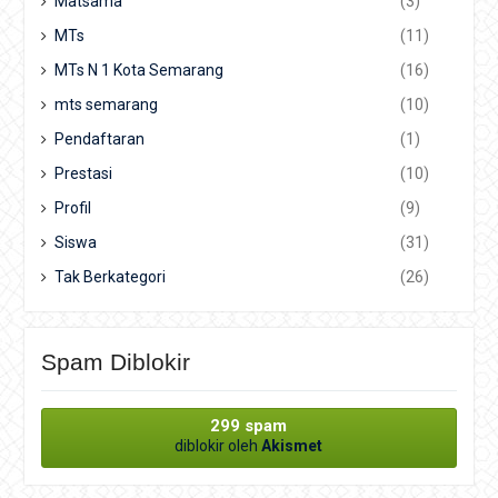
Matsama
(3)
MTs
(11)
MTs N 1 Kota Semarang
(16)
mts semarang
(10)
Pendaftaran
(1)
Prestasi
(10)
Profil
(9)
Siswa
(31)
Tak Berkategori
(26)
Spam Diblokir
299 spam
diblokir oleh
Akismet