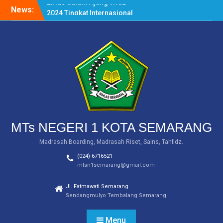
Skip
News:
PEMBERITAHUAN
to
(INFORMASI SERAGAM)
content
Siswa MTs Negeri 1 Kota
Semarang Raih Tiga
Medali dalam Salatiga
Open III Taekwondo
Championship 2024
MTs Negeri 1 Kota
Semarang Raih Medali
Emas dalam Ajang WICE
2024 Tingkat Internasional
MTs NEGERI 1 KOTA SEMARANG
Madrasah Boarding, Madrasah Riset, Sains, Tahfidz.
(024) 6716521
mtsn1semarang@gmail.com
Jl. Fatmawati Semarang
Sendangmulyo Tembalang Semarang
Menu