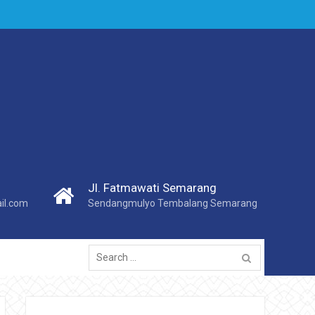
Jl. Fatmawati Semarang
l.com
Sendangmulyo Tembalang Semarang
Search
for: