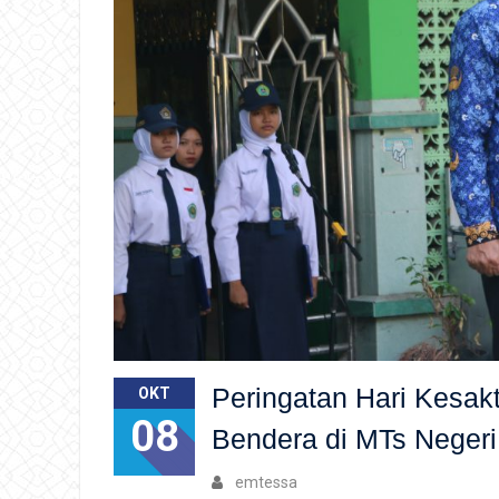
Peringatan Hari Kesak
OKT
08
Bendera di MTs Neger
emtessa