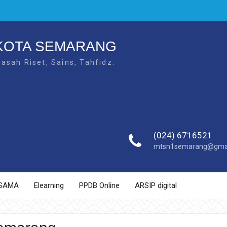
 KOTA SEMARANG
sah Riset, Sains, Tahfidz.
(024) 6716521
mtsn1semarang@gmai
SAMA
Elearning
PPDB Online
ARSIP digital