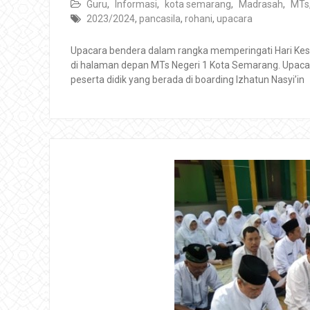
Guru
,
Informasi
,
kota semarang
,
Madrasah
,
MTs
2023/2024
,
pancasila
,
rohani
,
upacara
Upacara bendera dalam rangka memperingati Hari Kesa
di halaman depan MTs Negeri 1 Kota Semarang. Upacara
peserta didik yang berada di boarding Izhatun Nasyi’in