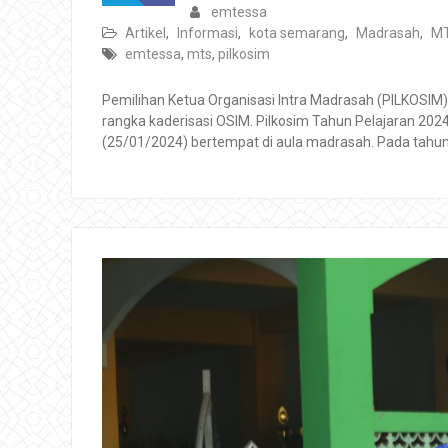
emtessa
Artikel
,
Informasi
,
kota semarang
,
Madrasah
,
M
emtessa
,
mts
,
pilkosim
Pemilihan Ketua Organisasi Intra Madrasah (PILKOSIM
rangka kaderisasi OSIM. Pilkosim Tahun Pelajaran 20
(25/01/2024) bertempat di aula madrasah. Pada tahun 