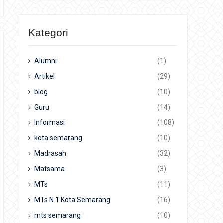
Kategori
Alumni
(1)
Artikel
(29)
blog
(10)
Guru
(14)
Informasi
(108)
kota semarang
(10)
Madrasah
(32)
Matsama
(3)
MTs
(11)
MTs N 1 Kota Semarang
(16)
mts semarang
(10)