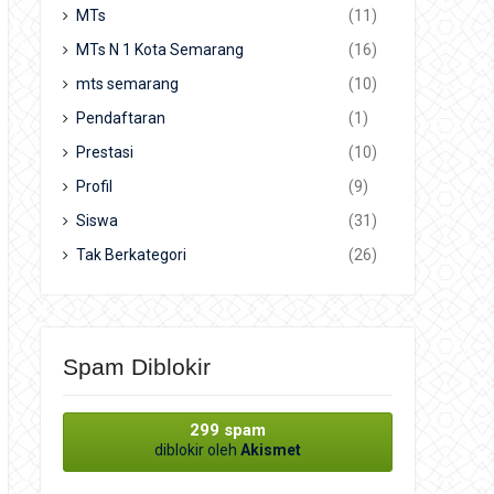
MTs
(11)
MTs N 1 Kota Semarang
(16)
mts semarang
(10)
Pendaftaran
(1)
Prestasi
(10)
Profil
(9)
Siswa
(31)
Tak Berkategori
(26)
Spam Diblokir
299 spam
diblokir oleh
Akismet