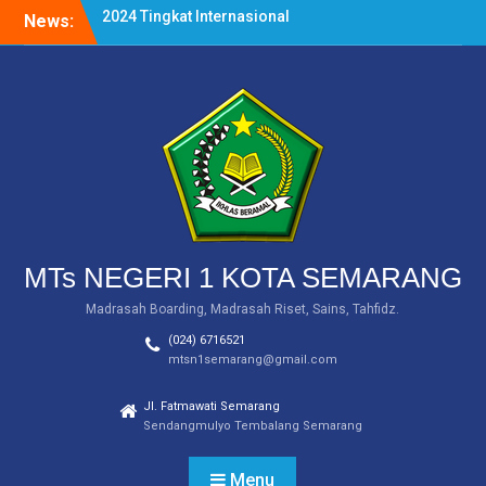
Skip
News:
PEMBERITAHUAN
to
(INFORMASI SERAGAM)
content
Siswa MTs Negeri 1 Kota
Semarang Raih Tiga
Medali dalam Salatiga
Open III Taekwondo
Championship 2024
MTs Negeri 1 Kota
Semarang Raih Medali
Emas dalam Ajang WICE
2024 Tingkat Internasional
MTs NEGERI 1 KOTA SEMARANG
Madrasah Boarding, Madrasah Riset, Sains, Tahfidz.
(024) 6716521
mtsn1semarang@gmail.com
Jl. Fatmawati Semarang
Sendangmulyo Tembalang Semarang
Menu