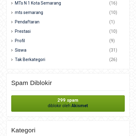
MTs N 1 Kota Semarang
(16)
mts semarang
(10)
Pendaftaran
(1)
Prestasi
(10)
Profil
(9)
Siswa
(31)
Tak Berkategori
(26)
Spam Diblokir
299 spam
diblokir oleh
Akismet
Kategori