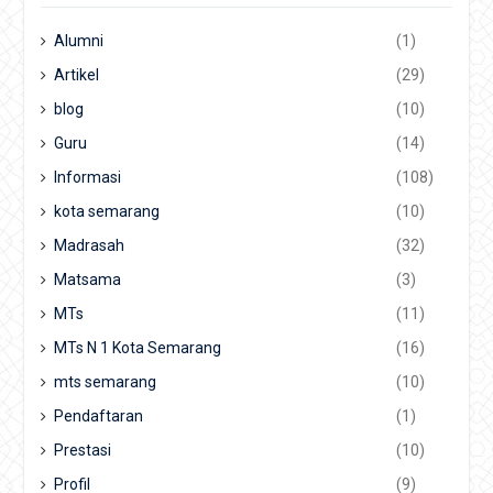
Alumni
(1)
Artikel
(29)
blog
(10)
Guru
(14)
Informasi
(108)
kota semarang
(10)
Madrasah
(32)
Matsama
(3)
MTs
(11)
MTs N 1 Kota Semarang
(16)
mts semarang
(10)
Pendaftaran
(1)
Prestasi
(10)
Profil
(9)