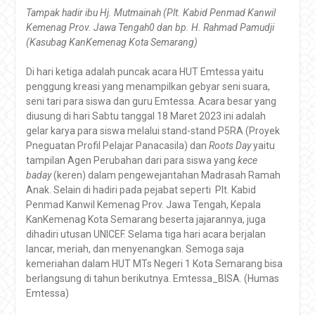
Tampak hadir ibu Hj. Mutmainah (Plt. Kabid Penmad Kanwil
Kemenag Prov. Jawa Tengah0 dan bp. H. Rahmad Pamudji
(Kasubag KanKemenag Kota Semarang)
Di hari ketiga adalah puncak acara HUT Emtessa yaitu
penggung kreasi yang menampilkan gebyar seni suara,
seni tari para siswa dan guru Emtessa. Acara besar yang
diusung di hari Sabtu tanggal 18 Maret 2023 ini adalah
gelar karya para siswa melalui stand-stand P5RA (Proyek
Pneguatan Profil Pelajar Panacasila) dan
Roots Day
yaitu
tampilan Agen Perubahan dari para siswa yang
kece
baday
(keren) dalam pengewejantahan Madrasah Ramah
Anak. Selain di hadiri pada pejabat seperti Plt. Kabid
Penmad Kanwil Kemenag Prov. Jawa Tengah, Kepala
KanKemenag Kota Semarang beserta jajarannya, juga
dihadiri utusan UNICEF. Selama tiga hari acara berjalan
lancar, meriah, dan menyenangkan. Semoga saja
kemeriahan dalam HUT MTs Negeri 1 Kota Semarang bisa
berlangsung di tahun berikutnya. Emtessa_BISA. (Humas
Emtessa)