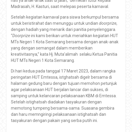
hati ya anak-anak saat di jalan,” demikian tutur Kepala
Madrasah, H. Kasturi, saat melepas peserta karnaval.
Setelah kegiatan karnaval para siswa berkumpul bersama
untuk beristirahat dan menunggu untuk undian
doorprize
,
dengan hadiah yang menarik dari panitia penyelenggara.
“
Doorprize
ini kami berikan untuk meriahkan kegiatan HUT
MTs Negeri 1 Kota Semarang bersama dengan anak-anak
yang dengan semangat dalam memberikan
kreativitasnya,” kata Hj. Muta’alimah selaku Ketua Panitia
HUT MTs Negeri 1 Kota Semarang.
Di hari kedua pada tanggal 17 Maret 2023, dalam rangka
peringatan HUT Emtessa, istghatsah digelr bersama di
halaman gedung baru dengan tujuan memohon petunjuk
agar pelaksanaan HUT berjalan lancar dan sukses, di
samping untuk kelancaran pelaksanaan KBM di Emtessa.
Setelah istighatsah diadakan tasyakuran dengan
memotong tumpeng bersama-sama. Suasana gembira
dan haru memngiringi pelaksanaan istighatsah dan
tasyakuran dengan pakain yang serba putih ini.