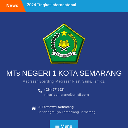
Skip
News:
PEMBERITAHUAN
to
(INFORMASI SERAGAM)
content
Siswa MTs Negeri 1 Kota
Semarang Raih Tiga
Medali dalam Salatiga
Open III Taekwondo
Championship 2024
MTs Negeri 1 Kota
Semarang Raih Medali
Emas dalam Ajang WICE
2024 Tingkat Internasional
MTs NEGERI 1 KOTA SEMARANG
Madrasah Boarding, Madrasah Riset, Sains, Tahfidz.
(024) 6716521
mtsn1semarang@gmail.com
Jl. Fatmawati Semarang
Sendangmulyo Tembalang Semarang
Menu