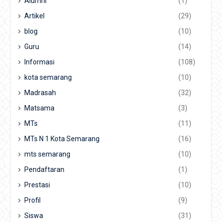
Alumni
(1)
Artikel
(29)
blog
(10)
Guru
(14)
Informasi
(108)
kota semarang
(10)
Madrasah
(32)
Matsama
(3)
MTs
(11)
MTs N 1 Kota Semarang
(16)
mts semarang
(10)
Pendaftaran
(1)
Prestasi
(10)
Profil
(9)
Siswa
(31)