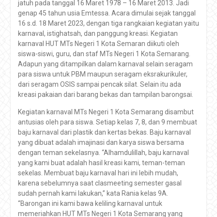
jatuh pada tanggal 16 Maret 1978 – 16 Maret 2013. Jadi
genap 45 tahun usia Emtessa. Acara dimulai sejak tanggal
16 s.d. 18 Maret 2023, dengan tiga rangkaian kegiatan yaitu
karnaval, istighatsah, dan panggung kreasi. Kegiatan
karnaval HUT MTs Negeri 1 Kota Semaran diikuti oleh
siswa-siswi, guru, dan staf MTs Negeri 1 Kota Semarang.
Adapun yang ditampilkan dalam karnaval selain seragam
para siswa untuk PBM maupun seragam eksrakurikuler,
dari seragam OSIS sampai pencak silat. Selain itu ada
kreasi pakaian dari barang bekas dan tampilan barongsai.
Kegiatan karnaval MTs Negeri 1 Kota Semarang disambut
antusias oleh para siswa. Setiap kelas 7, 8, dan 9 membuat
baju karnaval dari plastik dan kertas bekas. Baju karnaval
yang dibuat adalah imajinasi dan karya siswa bersama
dengan teman sekelasnya. “Alhamdulillah, baju karnaval
yang kami buat adalah hasil kreasi kami, teman-teman
sekelas. Membuat baju karnaval hari ini lebih mudah,
karena sebelumnya saat clasmeeting semester gasal
sudah pernah kami lakukan,” kata Rania kelas 9A.
“Barongan ini kami bawa keliling karnaval untuk
memeriahkan HUT MTs Negeri 1 Kota Semarang yang