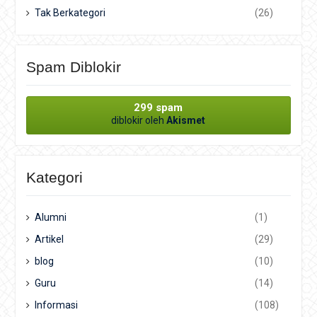
Tak Berkategori
(26)
Spam Diblokir
299 spam
diblokir oleh
Akismet
Kategori
Alumni
(1)
Artikel
(29)
blog
(10)
Guru
(14)
Informasi
(108)