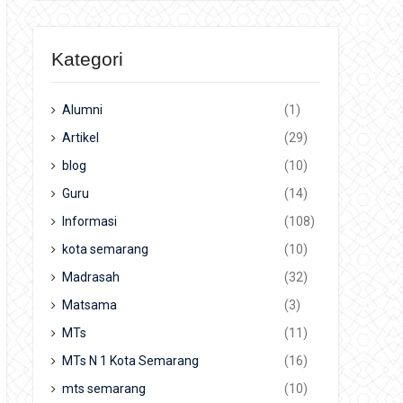
Kategori
Alumni
(1)
Artikel
(29)
blog
(10)
Guru
(14)
Informasi
(108)
kota semarang
(10)
Madrasah
(32)
Matsama
(3)
MTs
(11)
MTs N 1 Kota Semarang
(16)
mts semarang
(10)