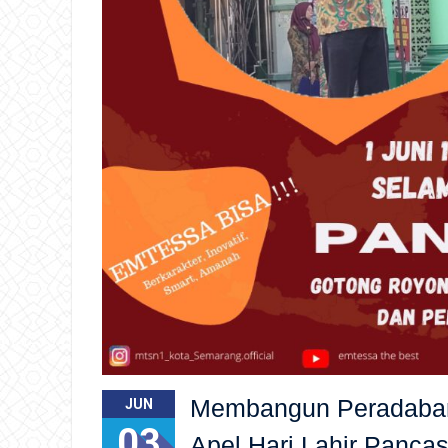
Membangun Peradaban
JUN
03
Apel Hari Lahir Pancas