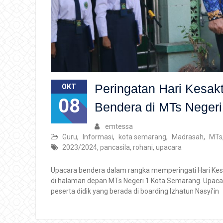
Peringatan Hari Kesak
OKT
08
Bendera di MTs Neger
emtessa
Guru
,
Informasi
,
kota semarang
,
Madrasah
,
MTs
2023/2024
,
pancasila
,
rohani
,
upacara
Upacara bendera dalam rangka memperingati Hari Kesa
di halaman depan MTs Negeri 1 Kota Semarang. Upacara
peserta didik yang berada di boarding Izhatun Nasyi’in