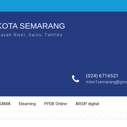
 KOTA SEMARANG
sah Riset, Sains, Tahfidz.
(024) 6716521
mtsn1semarang@gmai
SAMA
Elearning
PPDB Online
ARSIP digital