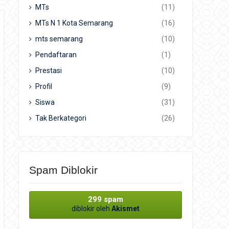
MTs
(11)
MTs N 1 Kota Semarang
(16)
mts semarang
(10)
Pendaftaran
(1)
Prestasi
(10)
Profil
(9)
Siswa
(31)
Tak Berkategori
(26)
Spam Diblokir
299 spam
diblokir oleh
Akismet