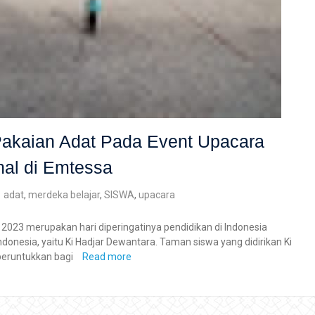
Pakaian Adat Pada Event Upacara
nal di Emtessa
adat
,
merdeka belajar
,
SISWA
,
upacara
i 2023 merupakan hari diperingatinya pendidikan di Indonesia
onesia, yaitu Ki Hadjar Dewantara. Taman siswa yang didirikan Ki
peruntukkan bagi
Read more