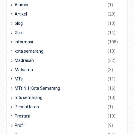
Alumni
(1)
Artikel
(29)
blog
(10)
Guru
(14)
Informasi
(108)
kota semarang
(10)
Madrasah
(32)
Matsama
(3)
MTs
(11)
MTs N 1 Kota Semarang
(16)
mts semarang
(10)
Pendaftaran
(1)
Prestasi
(10)
Profil
(9)