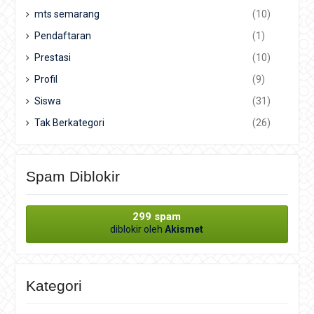
mts semarang
(10)
Pendaftaran
(1)
Prestasi
(10)
Profil
(9)
Siswa
(31)
Tak Berkategori
(26)
Spam Diblokir
299 spam
diblokir oleh
Akismet
Kategori