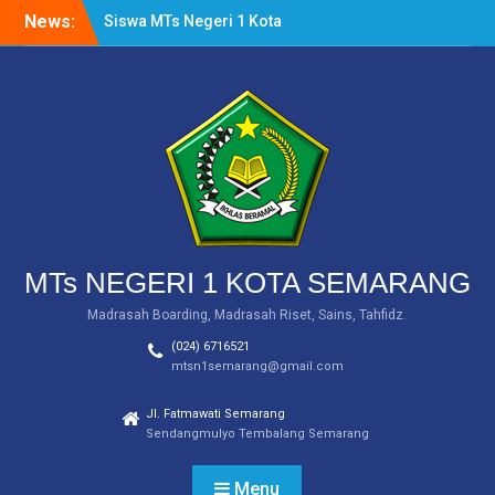
Skip
News:
Siswa MTs Negeri 1 Kota
to
Semarang Raih Tiga
content
Medali dalam Salatiga
Open III Taekwondo
Championship 2024
MTs Negeri 1 Kota
Semarang Raih Medali
Emas dalam Ajang WICE
2024 Tingkat Internasional
PEMBERITAHUAN
(INFORMASI SERAGAM)
MTs NEGERI 1 KOTA SEMARANG
Madrasah Boarding, Madrasah Riset, Sains, Tahfidz.
(024) 6716521
mtsn1semarang@gmail.com
Jl. Fatmawati Semarang
Sendangmulyo Tembalang Semarang
Menu