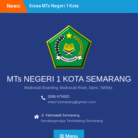
Skip
Siswa MTs Negeri 1 Kota
News:
to
Semarang Raih Tiga
content
Medali dalam Salatiga
Open III Taekwondo
Championship 2024
MTs Negeri 1 Kota
Semarang Raih Medali
Emas dalam Ajang WICE
2024 Tingkat Internasional
PEMBERITAHUAN
(INFORMASI SERAGAM)
MTs NEGERI 1 KOTA SEMARANG
Madrasah Boarding, Madrasah Riset, Sains, Tahfidz.
(024) 6716521
mtsn1semarang@gmail.com
Jl. Fatmawati Semarang
Sendangmulyo Tembalang Semarang
Menu