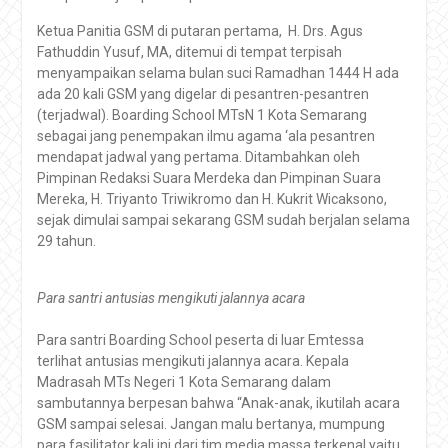
Ketua Panitia GSM di putaran pertama, H. Drs. Agus
Fathuddin Yusuf, MA, ditemui di tempat terpisah
menyampaikan selama bulan suci Ramadhan 1444 H ada
ada 20 kali GSM yang digelar di pesantren-pesantren
(terjadwal). Boarding School MTsN 1 Kota Semarang
sebagai jang penempakan ilmu agama ‘ala pesantren
mendapat jadwal yang pertama. Ditambahkan oleh
Pimpinan Redaksi Suara Merdeka dan Pimpinan Suara
Mereka, H. Triyanto Triwikromo dan H. Kukrit Wicaksono,
sejak dimulai sampai sekarang GSM sudah berjalan selama
29 tahun.
Para santri antusias mengikuti jalannya acara
Para santri Boarding School peserta di luar Emtessa
terlihat antusias mengikuti jalannya acara. Kepala
Madrasah MTs Negeri 1 Kota Semarang dalam
sambutannya berpesan bahwa “Anak-anak, ikutilah acara
GSM sampai selesai. Jangan malu bertanya, mumpung
para fasilitator kali ini dari tim media massa terkenal yaitu