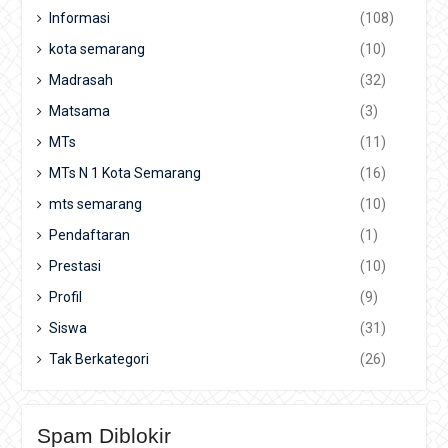
Informasi
(108)
kota semarang
(10)
Madrasah
(32)
Matsama
(3)
MTs
(11)
MTs N 1 Kota Semarang
(16)
mts semarang
(10)
Pendaftaran
(1)
Prestasi
(10)
Profil
(9)
Siswa
(31)
Tak Berkategori
(26)
Spam Diblokir