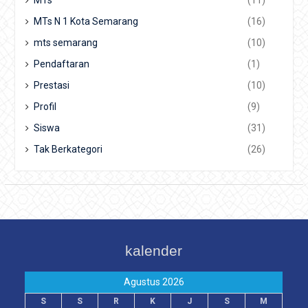
MTs N 1 Kota Semarang
(16)
mts semarang
(10)
Pendaftaran
(1)
Prestasi
(10)
Profil
(9)
Siswa
(31)
Tak Berkategori
(26)
kalender
Agustus 2026
S
S
R
K
J
S
M