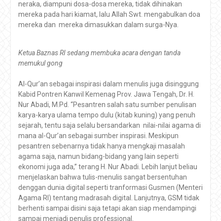
neraka, diampuni dosa-dosa mereka, tidak dihinakan
mereka pada hari kiamat, lalu Allah Swt. mengabulkan doa
mereka dan mereka dimasukkan dalam surga-Nya.
Ketua Baznas RI sedang membuka acara dengan tanda
memukul gong
Al-Qur’an sebagai inspirasi dalam menulis juga disinggung
Kabid Pontren Kanwil Kemenag Prov. Jawa Tengah, Dr. H.
Nur Abadi, M.Pd. “Pesantren salah satu sumber penulisan
karya-karya ulama tempo dulu (kitab kuning) yang penuh
sejarah, tentu saja selalu bersandarkan nilai-nilai agama di
mana al-Qur’an sebagai sumber inspirasi. Meskipun
pesantren sebenarnya tidak hanya mengkaji masalah
agama saja, namun bidang-bidang yang lain seperti
ekonomi juga ada,” terang H. Nur Abadi. Lebih lanjut beliau
menjelaskan bahwa tulis-menulis sangat bersentuhan
denggan dunia digital seperti tranformasi Gusmen (Menteri
Agama RI) tentang madrasah digital. Lanjutnya, GSM tidak
berhenti sampai disini saja tetapi akan siap mendampingi
sampai menjadi penulis professional.