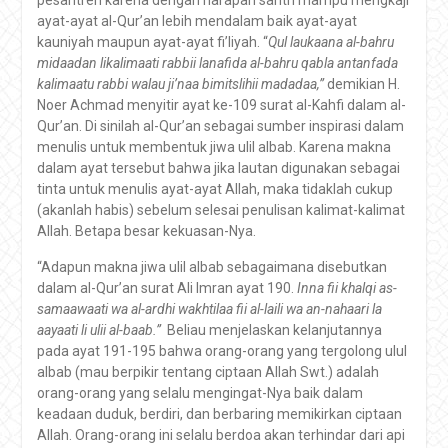
ayat-ayat al-Qur’an lebih mendalam baik ayat-ayat
kauniyah maupun ayat-ayat fi’liyah. “
Qul laukaana al-bahru
midaadan likalimaati rabbii lanafida al-bahru qabla antanfada
kalimaatu rabbi walau ji’naa bimitslihii madadaa,”
demikian H.
Noer Achmad menyitir ayat ke-109 surat al-Kahfi dalam al-
Qur’an. Di sinilah al-Qur’an sebagai sumber inspirasi dalam
menulis untuk membentuk jiwa ulil albab. Karena makna
dalam ayat tersebut bahwa jika lautan digunakan sebagai
tinta untuk menulis ayat-ayat Allah, maka tidaklah cukup
(akanlah habis) sebelum selesai penulisan kalimat-kalimat
Allah. Betapa besar kekuasan-Nya.
“Adapun makna jiwa ulil albab sebagaimana disebutkan
dalam al-Qur’an surat Ali Imran ayat 190.
Inna fii khalqi as-
samaawaati wa al-ardhi wakhtilaa fii al-laili wa an-nahaari la
aayaati li ulii al-baab.”
Beliau menjelaskan kelanjutannya
pada ayat 191-195 bahwa orang-orang yang tergolong ulul
albab (mau berpikir tentang ciptaan Allah Swt.) adalah
orang-orang yang selalu mengingat-Nya baik dalam
keadaan duduk, berdiri, dan berbaring memikirkan ciptaan
Allah. Orang-orang ini selalu berdoa akan terhindar dari api