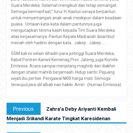
Suara Merdeka. Selamat mengikuti dan tetap semangat.
Semoga bermanfaat,’’ turur H. Kasturi seraya berpantun
untuk menyemangati anak-anak meskipun dalam keadaan
puasa. Untaian kata-kata dalam pantunnya juga
mengucapkan terima kasih kepada Tim Suara Merdeka
atas kerjasamanya. Pantun Kepala Madrasah disambut
meriah oleh hadirin dengan kata….cakep….cakep…..
GSM kali ini selain dihadiri para petinggi Suara Merdeka,
Kabid Pontren Kanwil Kemenag Prov. Jateng, juga Komite
Emtessa. Acara sampai menjelang maghrib dan diakhiri
dengan shalat mahrib berjamaah. Hidup santri. Pejuang
sejati ibu pertiwi. Pengawal NKRI harga mati. Semoga
terwujud jiwa ulil albab nan hakiki. Amin. (Humas Emtessa)
Navigasi
Previous
Previous
Zahra’a Deby Ariyanti Kembali
pos
post:
Menjadi
Srikandi
Karate Tingkat Karesidenan