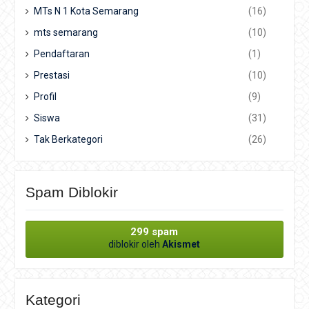
MTs N 1 Kota Semarang
(16)
mts semarang
(10)
Pendaftaran
(1)
Prestasi
(10)
Profil
(9)
Siswa
(31)
Tak Berkategori
(26)
Spam Diblokir
299 spam
diblokir oleh
Akismet
Kategori