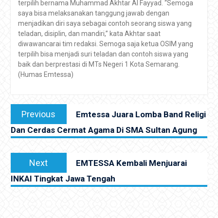
terpilih bernama Muhammad Akhtar Al Fayyad. “Semoga
saya bisa melaksanakan tanggung jawab dengan
menjadikan diri saya sebagai contoh seorang siswa yang
teladan, disiplin, dan mandiri,” kata Akhtar saat
diwawancarai tim redaksi. Semoga saja ketua OSIM yang
terpilih bisa menjadi suri teladan dan contoh siswa yang
baik dan berprestasi di MTs Negeri 1 Kota Semarang.
(Humas Emtessa)
Navigasi
Previous
Previous
Emtessa Juara Lomba Band Religi
pos
post:
Dan Cerdas Cermat Agama Di SMA Sultan Agung
Next
Next
EMTESSA Kembali Menjuarai
post:
INKAI Tingkat Jawa Tengah