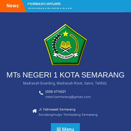
Skip
News:
Siswa MTs Negeri 1 Kota
to
Semarang Raih Tiga
content
Medali dalam Salatiga
Open III Taekwondo
Championship 2024
MTs Negeri 1 Kota
Semarang Raih Medali
Emas dalam Ajang WICE
2024 Tingkat Internasional
MTs NEGERI 1 KOTA SEMARANG
Madrasah Boarding, Madrasah Riset, Sains, Tahfidz.
(024) 6716521
mtsn1semarang@gmail.com
Jl. Fatmawati Semarang
Sendangmulyo Tembalang Semarang
Menu