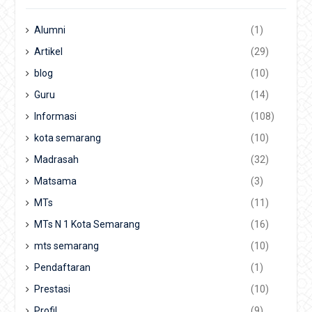
Alumni
(1)
Artikel
(29)
blog
(10)
Guru
(14)
Informasi
(108)
kota semarang
(10)
Madrasah
(32)
Matsama
(3)
MTs
(11)
MTs N 1 Kota Semarang
(16)
mts semarang
(10)
Pendaftaran
(1)
Prestasi
(10)
Profil
(9)