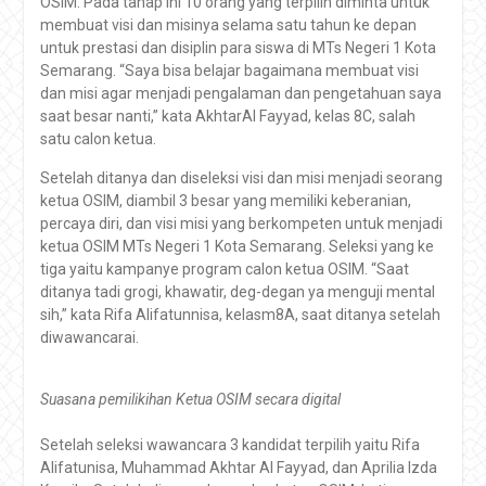
OSIM. Pada tahap ini 10 orang yang terpilih diminta untuk
membuat visi dan misinya selama satu tahun ke depan
untuk prestasi dan disiplin para siswa di MTs Negeri 1 Kota
Semarang. “Saya bisa belajar bagaimana membuat visi
dan misi agar menjadi pengalaman dan pengetahuan saya
saat besar nanti,” kata AkhtarAl Fayyad, kelas 8C, salah
satu calon ketua.
Setelah ditanya dan diseleksi visi dan misi menjadi seorang
ketua OSIM, diambil 3 besar yang memiliki keberanian,
percaya diri, dan visi misi yang berkompeten untuk menjadi
ketua OSIM MTs Negeri 1 Kota Semarang. Seleksi yang ke
tiga yaitu kampanye program calon ketua OSIM. “Saat
ditanya tadi grogi, khawatir, deg-degan ya menguji mental
sih,” kata Rifa Alifatunnisa, kelasm8A, saat ditanya setelah
diwawancarai.
Suasana pemilikihan Ketua OSIM secara digital
Setelah seleksi wawancara 3 kandidat terpilih yaitu Rifa
Alifatunisa, Muhammad Akhtar Al Fayyad, dan Aprilia Izda