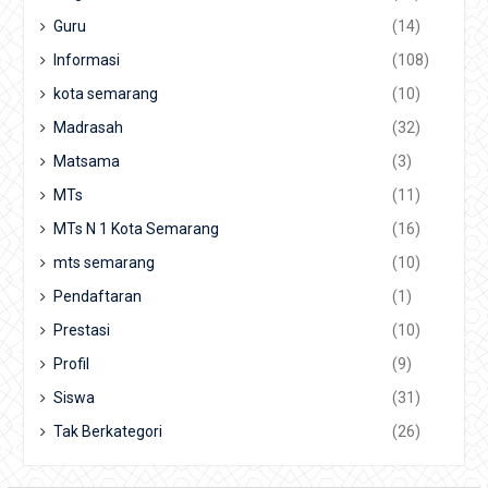
Guru
(14)
Informasi
(108)
kota semarang
(10)
Madrasah
(32)
Matsama
(3)
MTs
(11)
MTs N 1 Kota Semarang
(16)
mts semarang
(10)
Pendaftaran
(1)
Prestasi
(10)
Profil
(9)
Siswa
(31)
Tak Berkategori
(26)