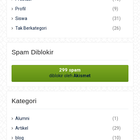
Profil
(9)
Siswa
(31)
Tak Berkategori
(26)
Spam Diblokir
299 spam
diblokir oleh
Akismet
Kategori
Alumni
(1)
Artikel
(29)
blog
(10)