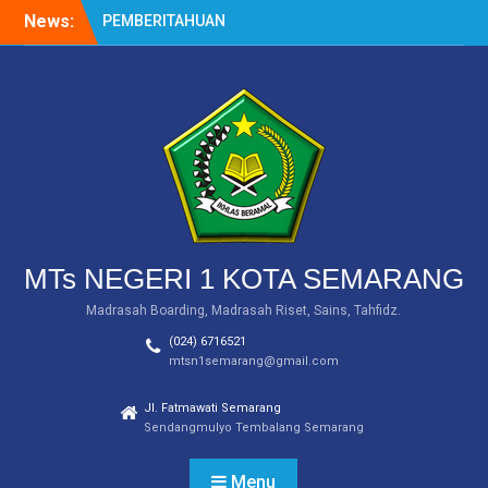
Skip
News:
PEMBERITAHUAN
to
(INFORMASI SERAGAM)
content
Siswa MTs Negeri 1 Kota
Semarang Raih Tiga
Medali dalam Salatiga
Open III Taekwondo
Championship 2024
MTs Negeri 1 Kota
Semarang Raih Medali
Emas dalam Ajang WICE
2024 Tingkat Internasional
MTs NEGERI 1 KOTA SEMARANG
Madrasah Boarding, Madrasah Riset, Sains, Tahfidz.
(024) 6716521
mtsn1semarang@gmail.com
Jl. Fatmawati Semarang
Sendangmulyo Tembalang Semarang
Menu