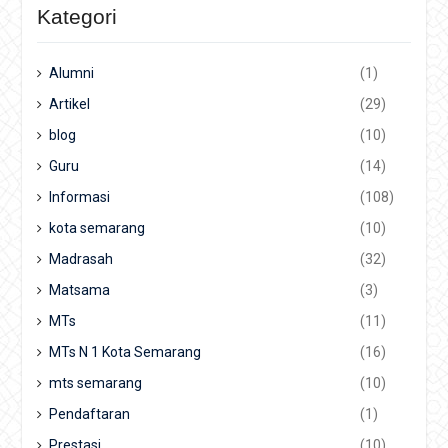
Kategori
Alumni
(1)
Artikel
(29)
blog
(10)
Guru
(14)
Informasi
(108)
kota semarang
(10)
Madrasah
(32)
Matsama
(3)
MTs
(11)
MTs N 1 Kota Semarang
(16)
mts semarang
(10)
Pendaftaran
(1)
Prestasi
(10)